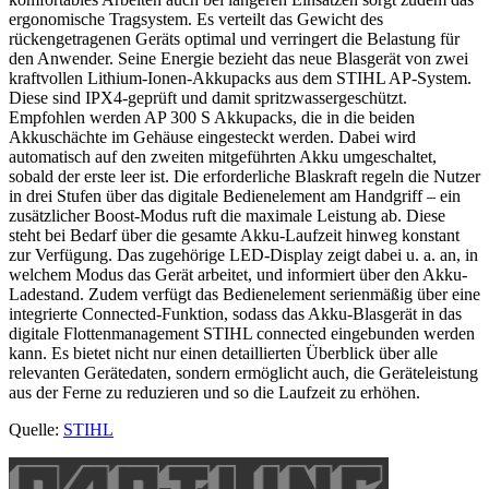
ergonomische Tragsystem. Es verteilt das Gewicht des
rückengetragenen Geräts optimal und verringert die Belastung für
den Anwender. Seine Energie bezieht das neue Blasgerät von zwei
kraftvollen Lithium-Ionen-Akkupacks aus dem STIHL AP-System.
Diese sind IPX4-geprüft und damit spritzwassergeschützt.
Empfohlen werden AP 300 S Akkupacks, die in die beiden
Akkuschächte im Gehäuse eingesteckt werden. Dabei wird
automatisch auf den zweiten mitgeführten Akku umgeschaltet,
sobald der erste leer ist. Die erforderliche Blaskraft regeln die Nutzer
in drei Stufen über das digitale Bedienelement am Handgriff – ein
zusätzlicher Boost-Modus ruft die maximale Leistung ab. Diese
steht bei Bedarf über die gesamte Akku-Laufzeit hinweg konstant
zur Verfügung. Das zugehörige LED-Display zeigt dabei u. a. an, in
welchem Modus das Gerät arbeitet, und informiert über den Akku-
Ladestand. Zudem verfügt das Bedienelement serienmäßig über eine
integrierte Connected-Funktion, sodass das Akku-Blasgerät in das
digitale Flottenmanagement STIHL connected eingebunden werden
kann. Es bietet nicht nur einen detaillierten Überblick über alle
relevanten Gerätedaten, sondern ermöglicht auch, die Geräteleistung
aus der Ferne zu reduzieren und so die Laufzeit zu erhöhen.
Quelle:
STIHL