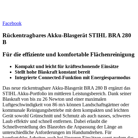
Facebook
Rückentragbares Akku-Blasgerät STIHL BRA 280
B
Für die effiziente und komfortable Flächenreinigung
Kompakt und leicht für kräfteschonende Einsätze
Stellt hohe Blaskraft konstant bereit
Integrierte Connected-Funktion mit Energiesparmodus
Das neue rückentragbare Akku-Blasgerät BRA 280 B ergänzt das
STIHL Akku-Portfolio im mittleren Leistungsbereich. Dank seiner
Blaskraft von bis zu 26 Newton und einer maximalen
Luftgeschwindigkeit von 86 m/s können Landschaftsgärtner oder
kommunale Reinigungsbetriebe mit dem kompakten und leichten
Gerät sowohl Grünschnitt und Schmutz als auch nasses, schweres
Laub effektiv und schnell entfernen. Dabei erlaubt die
Schnellverstellung des Blasrohrs die Anpassung der Länge an
unterschiedliche Anforderungen im Handumdrehen. Für
komfortables Arbeiten auch bei längeren Einsätzen sorgt zudem das